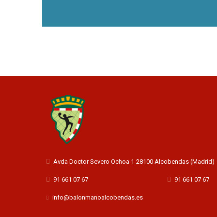
Avda Doctor Severo Ochoa 1-28100 Alcobendas (Madrid)
91 661 07 67
91 661 07 67
info@balonmanoalcobendas.es