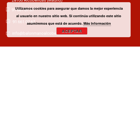
28100 Alcobendas (Madrid)
Utilizamos cookies para asegurar que damos la mejor experiencia
91 661 07 67
al usuario en nuestro sitio web. Si continúa utilizando este sitio
91 661 07 67
asumiremos que está de acuerdo.
Más Información
ACEPTAR
info@balonmanoalcobendas.es
¿TIENES ALGUNA DUDA? CONTACTA CON EL CLUB!
CONTACTAR
¿QUIERES SER PATROCINADOR O COLABORADOR?