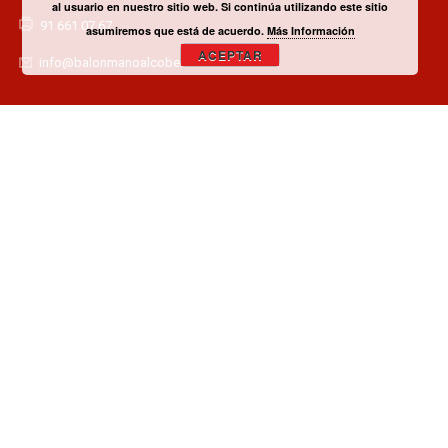
al usuario en nuestro sitio web. Si continúa utilizando este sitio
91 661 07 67
asumiremos que está de acuerdo.
Más Información
ACEPTAR
info@balonmanoalcobendas.es
¿TIENES ALGUNA DUDA? CONTACTA CON EL CLUB!
CONTACTAR
¿QUIERES SER PATROCINADOR O COLABORADOR?