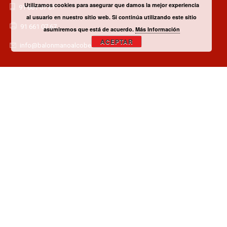
Utilizamos cookies para asegurar que damos la mejor experiencia
91 661 07 67
al usuario en nuestro sitio web. Si continúa utilizando este sitio
91 661 07 67
asumiremos que está de acuerdo.
Más Información
ACEPTAR
info@balonmanoalcobendas.es
¿TIENES ALGUNA DUDA? CONTACTA CON EL CLUB!
CONTACTAR
¿QUIERES SER PATROCINADOR O COLABORADOR?