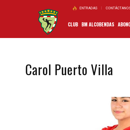
ENTRADAS
CONTÁCTANO
CLUB
BM ALCOBENDAS
ABONO
Carol Puerto Villa