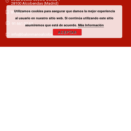
28100 Alcobendas (Madrid)
Utilizamos cookies para asegurar que damos la mejor experiencia
91 661 07 67
al usuario en nuestro sitio web. Si continúa utilizando este sitio
91 661 07 67
asumiremos que está de acuerdo.
Más Información
ACEPTAR
info@balonmanoalcobendas.es
¿TIENES ALGUNA DUDA? CONTACTA CON EL CLUB!
CONTACTAR
¿QUIERES SER PATROCINADOR O COLABORADOR?