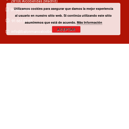
28100 Alcobendas (Madrid)
Utilizamos cookies para asegurar que damos la mejor experiencia
91 661 07 67
al usuario en nuestro sitio web. Si continúa utilizando este sitio
91 661 07 67
asumiremos que está de acuerdo.
Más Información
ACEPTAR
info@balonmanoalcobendas.es
¿TIENES ALGUNA DUDA? CONTACTA CON EL CLUB!
CONTACTAR
¿QUIERES SER PATROCINADOR O COLABORADOR?