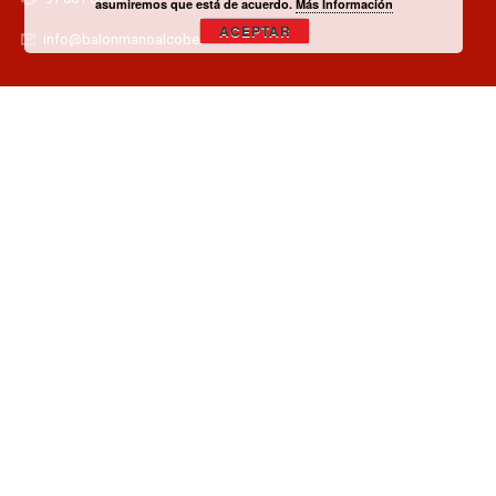
asumiremos que está de acuerdo.
Más Información
ACEPTAR
info@balonmanoalcobendas.es
¿TIENES ALGUNA DUDA? CONTACTA CON EL CLUB!
CONTACTAR
¿QUIERES SER PATROCINADOR O COLABORADOR?