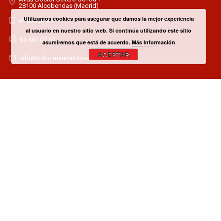
28100 Alcobendas (Madrid)
Utilizamos cookies para asegurar que damos la mejor experiencia
91 661 07 67
al usuario en nuestro sitio web. Si continúa utilizando este sitio
91 661 07 67
asumiremos que está de acuerdo.
Más Información
ACEPTAR
info@balonmanoalcobendas.es
¿TIENES ALGUNA DUDA? CONTACTA CON EL CLUB!
CONTACTAR
¿QUIERES SER PATROCINADOR O COLABORADOR?