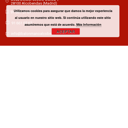
28100 Alcobendas (Madrid)
Utilizamos cookies para asegurar que damos la mejor experiencia
91 661 07 67
al usuario en nuestro sitio web. Si continúa utilizando este sitio
91 661 07 67
asumiremos que está de acuerdo.
Más Información
ACEPTAR
info@balonmanoalcobendas.es
¿TIENES ALGUNA DUDA? CONTACTA CON EL CLUB!
CONTACTAR
¿QUIERES SER PATROCINADOR O COLABORADOR?