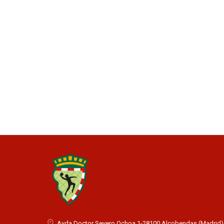
Avda Doctor Severo Ochoa 1-28100 Alcobendas (Madrid)