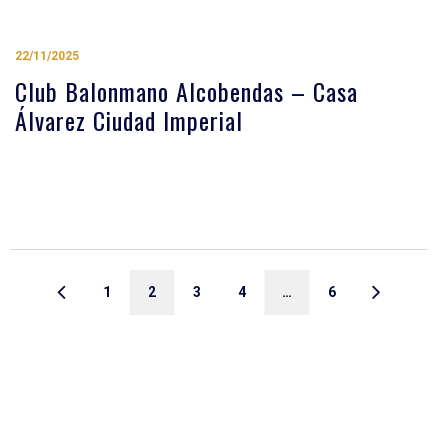
22/11/2025
Club Balonmano Alcobendas – Casa
Álvarez Ciudad Imperial
1
2
3
4
…
6