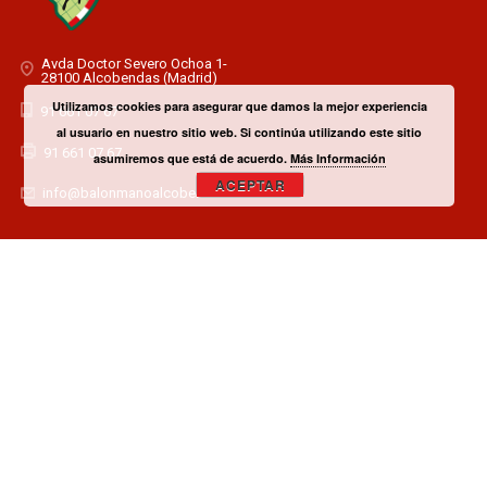
Avda Doctor Severo Ochoa 1-
28100 Alcobendas (Madrid)
Utilizamos cookies para asegurar que damos la mejor experiencia
91 661 07 67
al usuario en nuestro sitio web. Si continúa utilizando este sitio
91 661 07 67
asumiremos que está de acuerdo.
Más Información
ACEPTAR
info@balonmanoalcobendas.es
¿TIENES ALGUNA DUDA? CONTACTA CON EL CLUB!
CONTACTAR