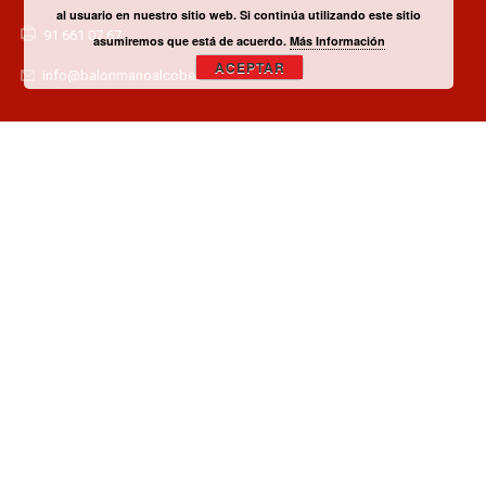
al usuario en nuestro sitio web. Si continúa utilizando este sitio
91 661 07 67
asumiremos que está de acuerdo.
Más Información
ACEPTAR
info@balonmanoalcobendas.es
¿TIENES ALGUNA DUDA? CONTACTA CON EL CLUB!
CONTACTAR
¿QUIERES SER PATROCINADOR O COLABORADOR?