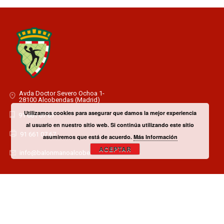
Avda Doctor Severo Ochoa 1-
28100 Alcobendas (Madrid)
Utilizamos cookies para asegurar que damos la mejor experiencia
91 661 07 67
al usuario en nuestro sitio web. Si continúa utilizando este sitio
91 661 07 67
asumiremos que está de acuerdo.
Más Información
ACEPTAR
info@balonmanoalcobendas.es
¿TIENES ALGUNA DUDA? CONTACTA CON EL CLUB!