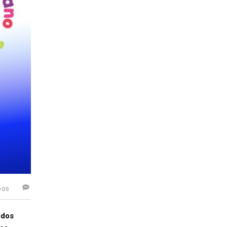
pos
idos