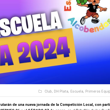
Club,
DH Plata,
Escuela,
Primeros Equi
rutarán de una nueva jornada de la Competición Local, con part