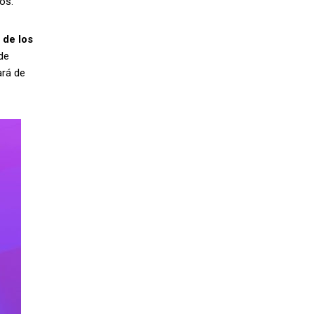
os.
 de los
de
ará de