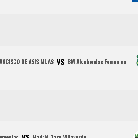
VS
NCISCO DE ASIS MIJAS
BM Alcobendas Femenino
VS
emenino
Madrid Base Villaverde