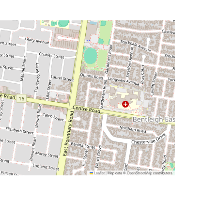
Leaflet
|
Map data ©
OpenStreetMap
contributors