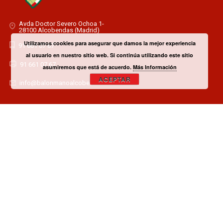
Avda Doctor Severo Ochoa 1-
28100 Alcobendas (Madrid)
Utilizamos cookies para asegurar que damos la mejor experiencia
91 661 07 67
al usuario en nuestro sitio web. Si continúa utilizando este sitio
91 661 07 67
asumiremos que está de acuerdo.
Más Información
ACEPTAR
info@balonmanoalcobendas.es
¿TIENES ALGUNA DUDA? CONTACTA CON EL CLUB!
CONTACTAR