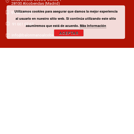
28100 Alcobendas (Madrid)
Utilizamos cookies para asegurar que damos la mejor experiencia
91 661 07 67
al usuario en nuestro sitio web. Si continúa utilizando este sitio
91 661 07 67
asumiremos que está de acuerdo.
Más Información
ACEPTAR
info@balonmanoalcobendas.es
¿TIENES ALGUNA DUDA? CONTACTA CON EL CLUB!
CONTACTAR
¿QUIERES SER PATROCINADOR O COLABORADOR?