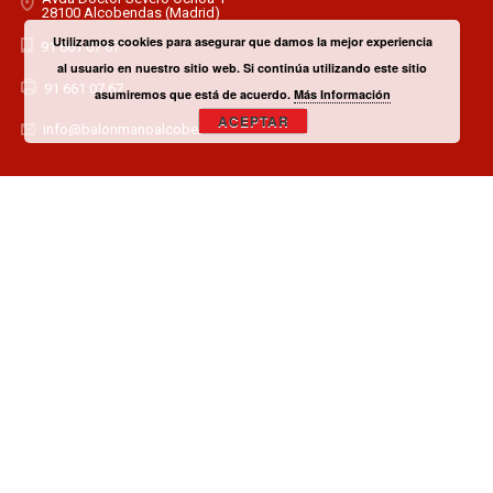
28100 Alcobendas (Madrid)
Utilizamos cookies para asegurar que damos la mejor experiencia
91 661 07 67
al usuario en nuestro sitio web. Si continúa utilizando este sitio
91 661 07 67
asumiremos que está de acuerdo.
Más Información
ACEPTAR
info@balonmanoalcobendas.es
¿TIENES ALGUNA DUDA? CONTACTA CON EL CLUB!
CONTACTAR
¿QUIERES SER PATROCINADOR O COLABORADOR?