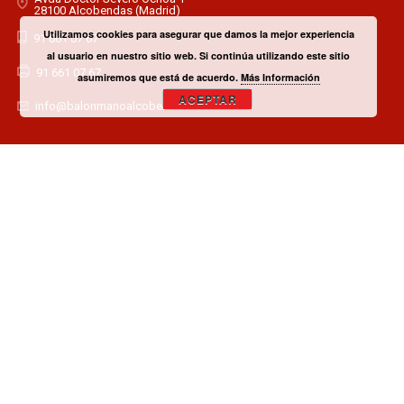
28100 Alcobendas (Madrid)
Utilizamos cookies para asegurar que damos la mejor experiencia
91 661 07 67
al usuario en nuestro sitio web. Si continúa utilizando este sitio
91 661 07 67
asumiremos que está de acuerdo.
Más Información
ACEPTAR
info@balonmanoalcobendas.es
¿TIENES ALGUNA DUDA? CONTACTA CON EL CLUB!
CONTACTAR
¿QUIERES SER PATROCINADOR O COLABORADOR?