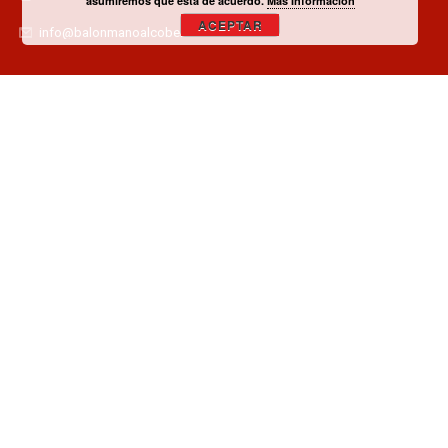
asumiremos que está de acuerdo.
Más Información
ACEPTAR
info@balonmanoalcobendas.es
¿TIENES ALGUNA DUDA? CONTACTA CON EL CLUB!
CONTACTAR
¿QUIERES SER PATROCINADOR O COLABORADOR?