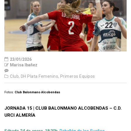
23/01/2026
Marisa Ibañez
Club,
DH Plata Femenino,
Primeros Equipos
Fotos:
Club Balonmano Alcobendas
JORNADA 15 | CLUB BALONMANO ALCOBENDAS – C.D.
URCI ALMERÍA
Sábado 24 de enero, 18:30h.
Pabellón de los Sueños
,