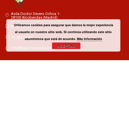
Avda Doctor Severo Ochoa 1-
28100 Alcobendas (Madrid)
Utilizamos cookies para asegurar que damos la mejor experiencia
91 661 07 67
al usuario en nuestro sitio web. Si continúa utilizando este sitio
91 661 07 67
asumiremos que está de acuerdo.
Más Información
ACEPTAR
info@balonmanoalcobendas.es
¿TIENES ALGUNA DUDA? CONTACTA CON EL CLUB!
CONTACTAR