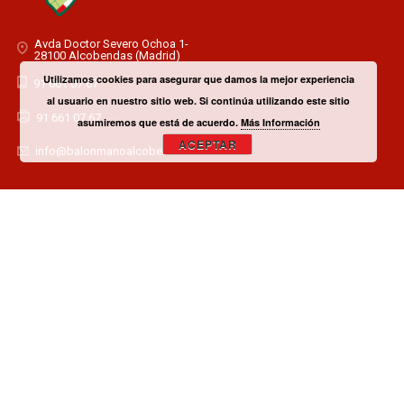
Avda Doctor Severo Ochoa 1-
28100 Alcobendas (Madrid)
Utilizamos cookies para asegurar que damos la mejor experiencia
91 661 07 67
al usuario en nuestro sitio web. Si continúa utilizando este sitio
91 661 07 67
asumiremos que está de acuerdo.
Más Información
ACEPTAR
info@balonmanoalcobendas.es
¿TIENES ALGUNA DUDA? CONTACTA CON EL CLUB!
CONTACTAR