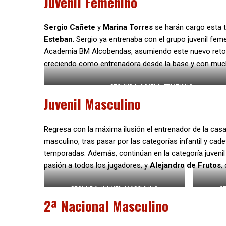
Juvenil Femenino
Sergio Cañete
y
Marina Torres
se harán cargo esta 
Esteban
. Sergio ya entrenaba con el grupo juvenil f
Academia BM Alcobendas, asumiendo este nuevo reto
creciendo como entrenadora desde la base y con much
SEGUNDA JUVENIL FEMENINO
Juvenil Masculino
Regresa con la máxima ilusión el entrenador de la cas
masculino, tras pasar por las categorías infantil y ca
temporadas. Además, continúan en la categoría juveni
pasión a todos los jugadores, y
Alejandro de Frutos
,
SEGUNDA JUNVEIL MASCULINO
S
2ª Nacional Masculino