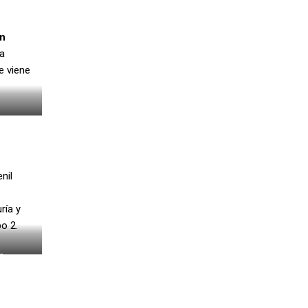
n
la
ue viene
nil
ría y
o 2.
O