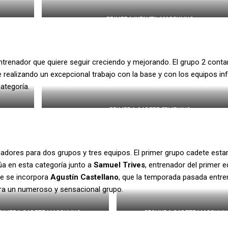
PRIMERA INFANTIL MASCULINO
entrenador que quiere seguir creciendo y mejorando. El grupo 2 conta
e realizando un excepcional trabajo con la base y con los equipos inf
categoría.
PRIMERA CADETE FEMENINO
adores para dos grupos y tres equipos. El primer grupo cadete esta
úa en esta categoría junto a
Samuel Trives
, entrenador del primer 
te se incorpora
Agustín Castellano
, que la temporada pasada entre
para un numeroso y sensacional grupo.
RIMERA CADETE MASCULINO
SEGUNDA CADETE MASCULIN