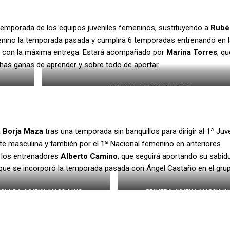
temporada de los equipos juveniles femeninos, sustituyendo a
Rubé
emenino la temporada pasada y cumplirá 6 temporadas entrenando en 
 con la máxima entrega. Estará acompañado por
Marina Torres
, q
as ganas de aprender y sobre todo de aportar.
PRIMERA JUVENIL FEMENINO
a
Borja Maza
tras una temporada sin banquillos para dirigir al 1ª Juve
dete masculina y también por el 1ª Nacional femenino en anteriores
l los entrenadores
Alberto Camino
, que seguirá aportando su sabidu
 que se incorporó la temporada pasada con Ángel Castaño en el grup
EGUNDA JUVENIL MASCULINO
PRIMERA JUVENIL MASCULIN