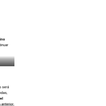
ino
tinuar
o será
ndas,
el
anterior.