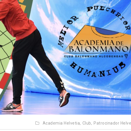
Academia Helvetia,
Club,
Patrocinador Helve