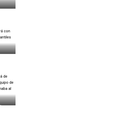
rá con
antiles
rá de
equipo de
naba al
O