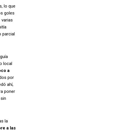
, lo que
os goles
 varias
itía
 parcial
guía
o local
oco a
ados por
dó ahí,
ra poner
 sin
as la
re a las