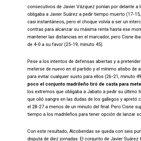
consecutivos de Javier Vázquez ponían por delante a lo
obligaba a Javier Suárez a pedir tiempo muerto (17-15
casi instantáneos, pero el choque volvía a ser un inter
contras para alcanzar su máxima renta hasta ese mome
mantener las distancias en el marcador, pero Cisne ib
de 4-0 a su favor (25-19, minuto 45).
Pese a los intentos de defensas abiertas y a pretend
meterse de nuevo en el partido y el mínimo atisbo de a
para evitar cualquier susto para ellos (26-21, minuto 4
poco el conjunto madrileño tiró de casta para mete
los extremos que obligaba a Jabato a pedir su último 
que olió sangre en las dudas de los gallegos y apretó
el 28-27 a menos de un minuto del final. Pero Cisne s
tiempo a los madrileños para tener opción de lanzar so
Con este resultado, Alcobendas se queda con seis punto
disputa de diez jornadas. El conjunto de Javier Suárez