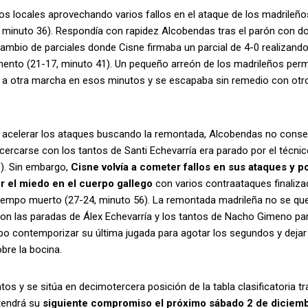
s locales aprovechando varios fallos en el ataque de los madrileños
, minuto 36). Respondía con rapidez Alcobendas tras el parón con d
cambio de parciales donde Cisne firmaba un parcial de 4-0 realizando
nto (21-17, minuto 41). Un pequeño arreón de los madrileños perm
a a otra marcha en esos minutos y se escapaba sin remedio con otro
er acelerar los ataques buscando la remontada, Alcobendas no conse
cercarse con los tantos de Santi Echevarría era parado por el técnic
9). Sin embargo,
Cisne volvía a cometer fallos en sus ataques y p
r el miedo en el cuerpo gallego
con varios contraataques finaliz
tiempo muerto (27-24, minuto 56). La remontada madrileña no se que
 con las paradas de Álex Echevarría y los tantos de Nacho Gimeno pa
upo contemporizar su última jugada para agotar los segundos y dejar
bre la bocina.
s y se sitúa en decimotercera posición de la tabla clasificatoria tr
 tendrá su
siguiente compromiso el próximo sábado 2 de diciemb