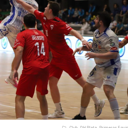
Club,
DH Plata,
Primeros Equi