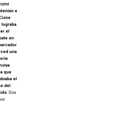
nzini
tenían a
Cisne
 lograba
er el
ate en
marcador
ced una
oría
nsiva
ra que
biaba el
mo del
tido
. Dos
tos