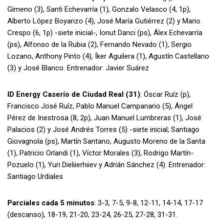
Gimeno (3), Santi Echevarría (1), Gonzalo Velasco (4, 1p),
Alberto López Boyarizo (4), José María Gutiérrez (2) y Mario
Crespo (6, 1p) -siete inicial-, Ionut Danci (ps), Álex Echevarría
(ps), Alfonso de la Rubia (2), Fernando Nevado (1), Sergio
Lozano, Anthony Pinto (4), Íker Aguilera (1), Agustín Castellano
(3) y José Blanco. Entrenador: Javier Suárez
ID Energy Caserío de Ciudad Real (31)
: Óscar Ruíz (p),
Francisco José Ruíz, Pablo Manuel Campanario (5), Ángel
Pérez de Inestrosa (8, 2p), Juan Manuel Lumbreras (1), José
Palacios (2) y José Andrés Torres (5) -siete inicial; Santiago
Giovagnola (ps), Martín Santano, Augusto Moreno de la Santa
(1), Patricio Orlandi (1), Víctor Morales (3), Rodrigo Martín-
Pozuelo (1), Yuri Dieliierhiiev y Adrián Sánchez (4). Entrenador:
Santiago Urdiales
Parciales cada 5 minutos
: 3-3, 7-5, 9-8, 12-11, 14-14, 17-17
(descanso), 18-19, 21-20, 23-24, 26-25, 27-28, 31-31.