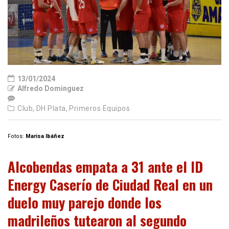
13/01/2024
Alfredo Dominguez
Club,
DH Plata,
Primeros Equipos
Fotos:
Marisa Ibáñez
Alcobendas empata a 31 ante el ID
Energy Caserío de Ciudad Real en un
duelo muy parejo donde los
madrileños tutearon al segundo