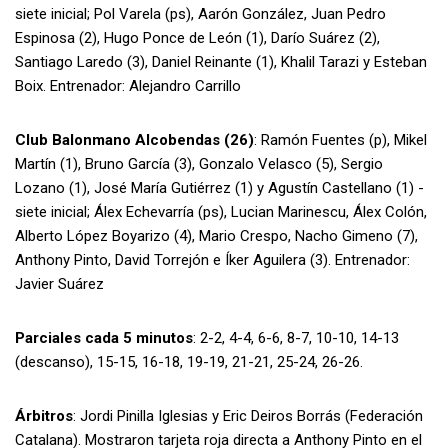
siete inicial; Pol Varela (ps), Aarón González, Juan Pedro
Espinosa (2), Hugo Ponce de León (1), Darío Suárez (2),
Santiago Laredo (3), Daniel Reinante (1), Khalil Tarazi y Esteban
Boix. Entrenador: Alejandro Carrillo
Club Balonmano Alcobendas (26)
: Ramón Fuentes (p), Mikel
Martín (1), Bruno García (3), Gonzalo Velasco (5), Sergio
Lozano (1), José María Gutiérrez (1) y Agustín Castellano (1) -
siete inicial; Álex Echevarría (ps), Lucian Marinescu, Álex Colón,
Alberto López Boyarizo (4), Mario Crespo, Nacho Gimeno (7),
Anthony Pinto, David Torrejón e Íker Aguilera (3). Entrenador:
Javier Suárez
Parciales cada 5 minutos
: 2-2, 4-4, 6-6, 8-7, 10-10, 14-13
(descanso), 15-15, 16-18, 19-19, 21-21, 25-24, 26-26.
Árbitros
: Jordi Pinilla Iglesias y Eric Deiros Borrás (Federación
Catalana). Mostraron tarjeta roja directa a Anthony Pinto en el