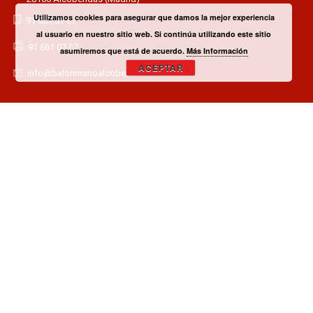
Utilizamos cookies para asegurar que damos la mejor experiencia
91 661 07 67
al usuario en nuestro sitio web. Si continúa utilizando este sitio
91 661 07 67
asumiremos que está de acuerdo.
Más Información
ACEPTAR
info@balonmanoalcobendas.es
¿TIENES ALGUNA DUDA? CONTACTA CON EL CLUB!
CONTACTAR
¿QUIERES SER PATROCINADOR O COLABORADOR?