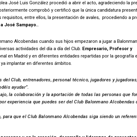
lea José Luis González procedió a abrir el acto, agradeciendo la pr
osteriormente comprobó y certificó que la única candidatura present
s requisitos, entre ellos, la presentación de avales, procediendo a p
s a José Sampayo..
nmano Alcobendas cuando sus hijos empezaron a jugar a Balonmano
ersas actividades del día a día del Club.
Empresario, Profesor y
ional en Madrid y en diferentes entidades repartidas por la geografía 
ya implantar en diferentes ámbitos.
 del Club, entrenadores, personal técnico, jugadores y jugadoras
odéis ayudar”.
bajo, la colaboración y la aportación de todas las personas que 
é por experiencia que puedes ser del Club Balonmano Alcobendas 
, para que el Club Balonmano Alcobendas siga siendo un referent