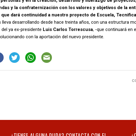
 personas y en la creación, desarrollo y liderazgo de proyectos
s y la confraternización con los valores y objetivos de la ent
o que dará continuidad a nuestro proyecto de Escuela, Tecnific
lleva desarrollando desde hace treinta años, con una estructura mo
o del ya ex-presidente
Luis Carlos Torrescusa
, -que continuará en 
volucionando con la aportación del nuevo presidente.
C
¿TIENES ALGUNA DUDA? CONTACTA CON EL
¿