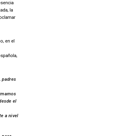
esencia
ada, la
roclamar
, en el
española,
, padres
formamos
desde el
e a nivel