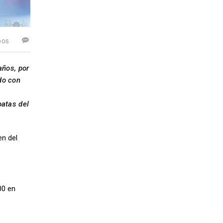
pos
años, por
do con
patas del
en del
00 en