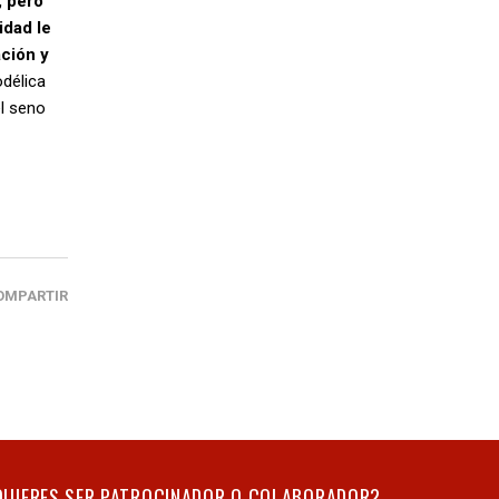
, pero
idad le
ación y
délica
el seno
OMPARTIR
QUIERES SER PATROCINADOR O COLABORADOR?