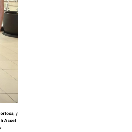
Tortosa
, y
li Asset
o