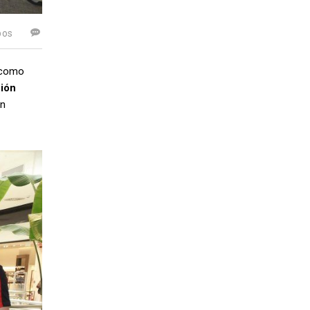
pos
 como
ión
en