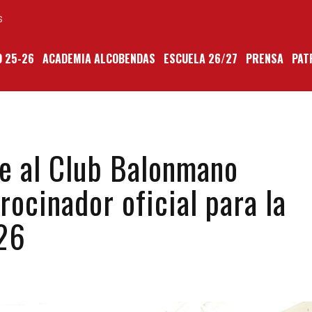
S
 25-26
ACADEMIA ALCOBENDAS
ESCUELA 26/27
PRENSA
PAT
e al Club Balonmano
ocinador oficial para la
26