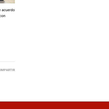
e acuerdo
 con
OMPARTIR