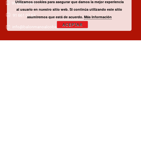
Utilizamos cookies para asegurar que damos la mejor experiencia
91 661 07 67
al usuario en nuestro sitio web. Si continúa utilizando este sitio
91 661 07 67
asumiremos que está de acuerdo.
Más Información
ACEPTAR
info@balonmanoalcobendas.es
¿TIENES ALGUNA DUDA? CONTACTA CON EL CLUB!
CONTACTAR
¿QUIERES SER PATROCINADOR O COLABORADOR?