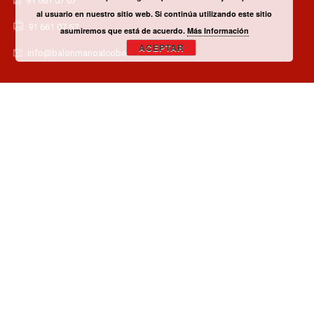
91 661 07 67
al usuario en nuestro sitio web. Si continúa utilizando este sitio
91 661 07 67
asumiremos que está de acuerdo.
Más Información
ACEPTAR
info@balonmanoalcobendas.es
¿TIENES ALGUNA DUDA? CONTACTA CON EL CLUB!
CONTACTAR
¿QUIERES SER PATROCINADOR O COLABORADOR?