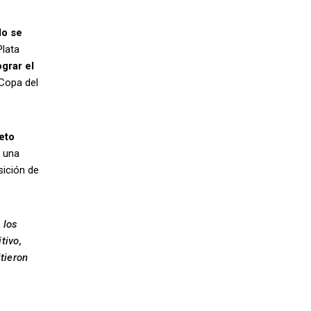
do se
Plata
grar el
 Copa del
leto
y una
sición de
 los
tivo,
tieron