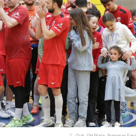
Club,
DH Plata,
Primeros Equ