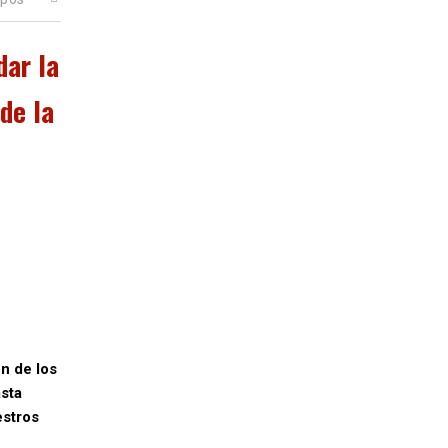
dar la
de la
ón de los
asta
estros