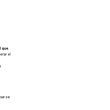
l que
erar el
s
que se