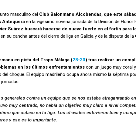
njunto masculino del
Club Balonmano Alcobendas, que este sába
s Antequera
en la vigésimo novena jornada de la División de Honor 
ier Suárez buscará hacerse de nuevo fuerte en el fortín para lo
 su cancha antes del cierre de liga en Galicia y de la disputa de la
emana en pista del Trops Málaga (
28-30
) tras realizar un comp
roblemas en los últimos enfrentamientos
con un juego muy coral 
 del choque. El equipo madrileño ocupa ahora mismo la séptima po
o jornadas.
as generales contra un equipo que se nos estaba atragantando en
uvo muy centrado, no había un objetivo muy claro a nivel competi
timo que octavo en la liga. Los chavales estuvieron bien y compi
ores y eso es lo importante.