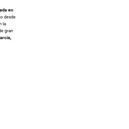
ada en
ido desde
n la
de gran
arcía,