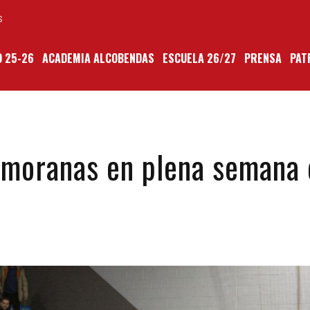
S
 25-26
ACADEMIA ALCOBENDAS
ESCUELA 26/27
PRENSA
PAT
zamoranas en plena semana