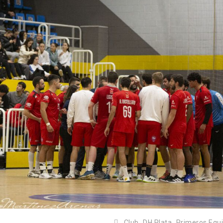
Club,
DH Plata,
Primeros Equ