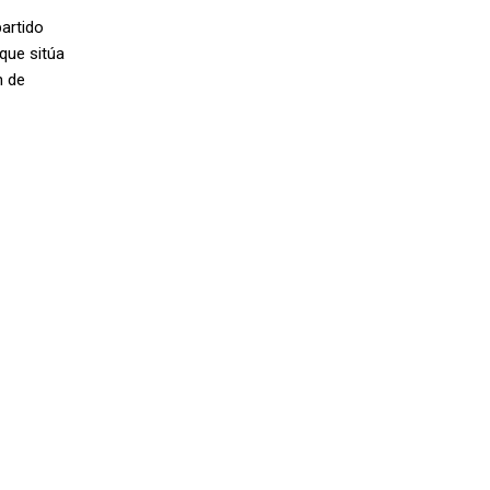
partido
que sitúa
n de