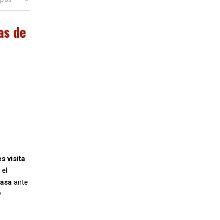
as de
s visita
 el
casa
ante
y