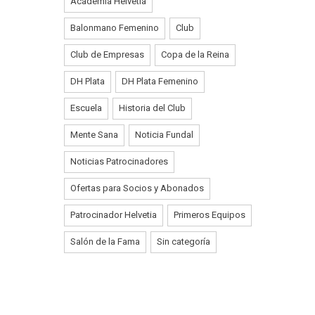
Academia Helvetia
Balonmano Femenino
Club
Club de Empresas
Copa de la Reina
DH Plata
DH Plata Femenino
Escuela
Historia del Club
Mente Sana
Noticia Fundal
Noticias Patrocinadores
Ofertas para Socios y Abonados
Patrocinador Helvetia
Primeros Equipos
Salón de la Fama
Sin categoría