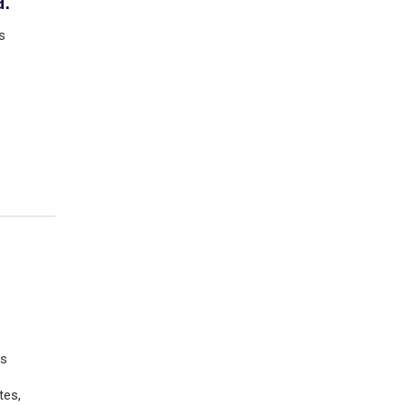
s
os
tes,