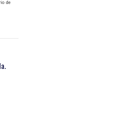
rio de
a.