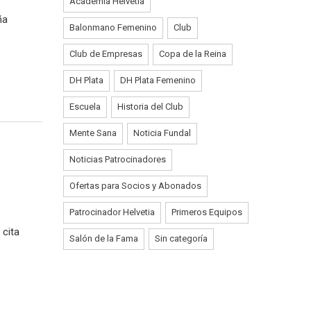
Academia Helvetia
ña
Balonmano Femenino
Club
Club de Empresas
Copa de la Reina
DH Plata
DH Plata Femenino
Escuela
Historia del Club
Mente Sana
Noticia Fundal
Noticias Patrocinadores
Ofertas para Socios y Abonados
Patrocinador Helvetia
Primeros Equipos
 cita
Salón de la Fama
Sin categoría