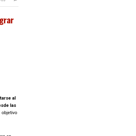
ograr
tarse al
esde las
 objetivo