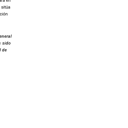
ara en
 sitúa
ición
eneral
s sido
l de