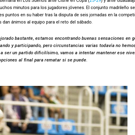
a semana en Los Sueños ante Cisne en Copa (
25-29
) y ante Guadalaj
muchos minutos para los jugadores jóvenes. El conjunto madrileño se
s puntos en su haber tras la disputa de seis jornadas en la compet
s dan ánimos al equipo para el reto del sábado.
ejorado bastante, estamos encontrando buenas sensaciones en g
ando y participando, pero circunstancias varias todavía no hemo
 ser un partido dificilísimo, vamos a intentar mantener ese nive
pciones al final para rematar si se puede
.