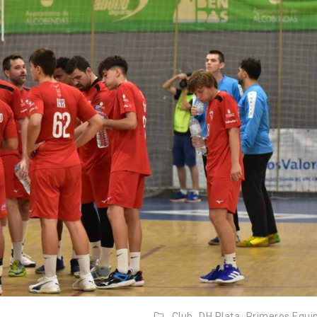
Club,
DH Plata,
Primeros Equi