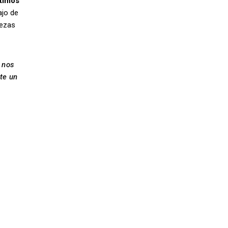
ltimos
ajo de
iezas
 nos
te un